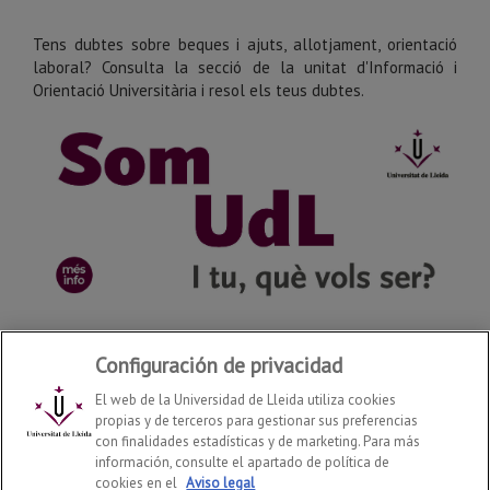
Tens dubtes sobre beques i ajuts, allotjament, orientació
laboral? Consulta la secció de la unitat d'Informació i
Orientació Universitària i resol els teus dubtes.
Configuración de privacidad
El web de la Universidad de Lleida utiliza cookies
propias y de terceros para gestionar sus preferencias
con finalidades estadísticas y de marketing. Para más
Portes Obertes
2026
© | Telf: +34 973 003 588
información, consulte el apartado de política de
cookies en el
Aviso legal