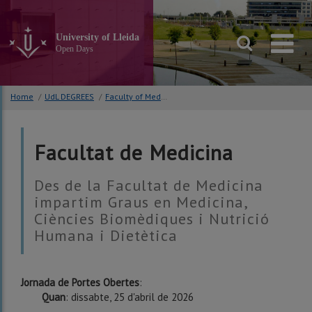
Go
to
the
University of Lleida
main
Open Days
content
of
the
Home
/
UdL DEGREES
/
Faculty of Medicine
page
Facultat de Medicina
Des de la Facultat de Medicina
impartim Graus en Medicina,
Ciències Biomèdiques i Nutrició
Humana i Dietètica
Jornada de Portes Obertes
:
Quan
: dissabte, 25 d'abril de 2026