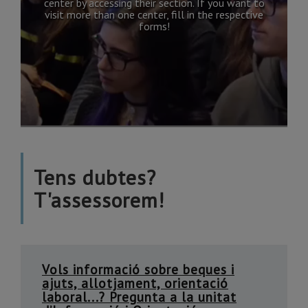
center by accessing their section. If you want to
visit more than one center, fill in the respective
forms!
Tens dubtes?
T'assessorem!
Vols informació sobre beques i
ajuts, allotjament, orientació
laboral...? Pregunta a la unitat