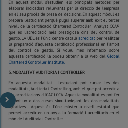
En aquest mòdul s'estudien els principals mètodes per
elaborar indicadors rellevants per la direcció de l'empresa
en el seu procés de presa de decisions. En aquest mòdul es
prepara l'estudiant perquè pugui superar amb èxit el tercer
nivell de la certificació Chartered Controller Analyst CCA®
que és l'acreditació més prestigiosa dins del control de
gestió. LA UDL és l'únic centre català
acreditat
per realitzar
la preparació d'aquesta certificació professional en l'àmbit
del control de gestió. Si voleu més informació sobre
aquesta certificació la podeu obtenir a la web del
Global
Chartered Controller Institute.
3. MODALITAT AUDITORIA I CONTROLLER
En aquesta modalitat l'estudiant pot cursar les dos
modalitats, Auditoria i Controlling, amb el que pot accedir a
les acreditacions d'ICAC i CCA. Aquesta modalitat es pot fer
durant un o dos cursos simultaniejant les dos modalitats
optatives. Aquest és l'únic màster a nivell estatal que
permet accedir en un any a la formació i acreditació en el
món de l'Auditoria i Controller.