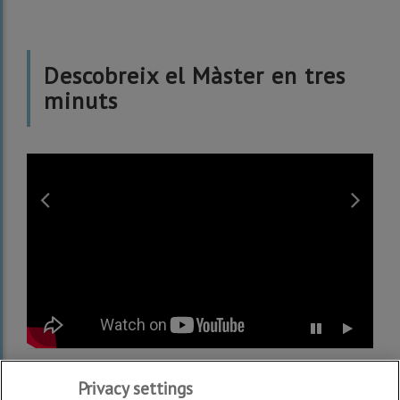
Descobreix el Màster en tres
minuts
Previous
Ne
slide
sli
Stop
Restart
carousel
carousel
Privacy settings