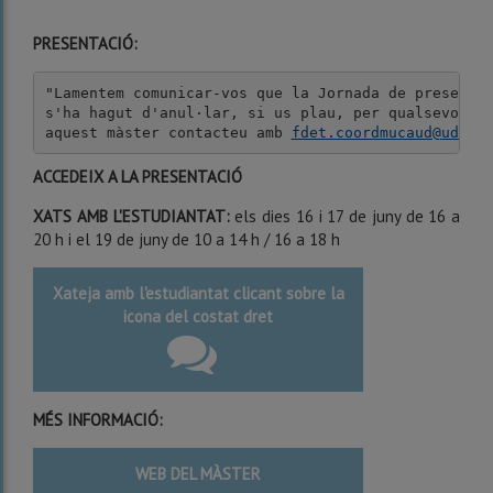
PRESENTACIÓ:
"Lamentem comunicar-vos que la Jornada de presentac
s'ha hagut d'anul·lar, si us plau, per qualsevol in
aquest màster contacteu amb 
fdet.coordmucaud@udl.c
ACCEDEIX A LA PRESENTACIÓ
XATS AMB L'ESTUDIANTAT:
els dies 16 i 17 de juny de 16 a
20 h i el 19 de juny de 10 a 14 h / 16 a 18 h
Xateja amb l'estudiantat clicant sobre la
icona del costat dret
MÉS INFORMACIÓ:
WEB DEL MÀSTER