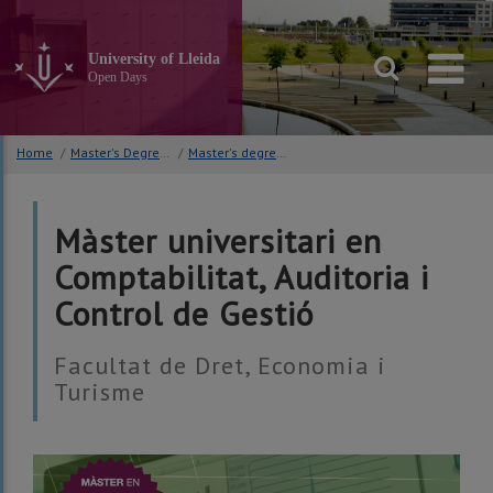
Go
to
the
University of Lleida
main
Open Days
content
of
the
Home
/
Master's Degrees
/
Master's degree in Accounting, Auditing and Management Control
page
Màster universitari en
Comptabilitat, Auditoria i
Control de Gestió
Facultat de Dret, Economia i
Turisme